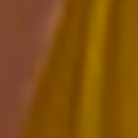
Convocatorias
GESTIÓN ADMINISTRATIVA
Plan de desarrollo y Ordenamiento Territorial - PD
Plan Anual Contratación - PAC
Plan Operativo Anual - POA
Convenios Institucionales
PRESUPUESTO: EJECUCIÓN Y REPORTES
Cédulas presupuestarias y balances
Procesos de contratación
Ejecución Presupuestaria
Obras y proyectos